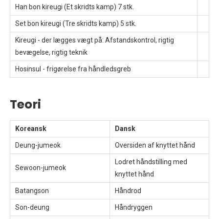
Han bon kireugi (Et skridts kamp) 7 stk.
Set bon kireugi (Tre skridts kamp) 5 stk.
Kireugi - der lægges vægt på: Afstandskontrol, rigtig
bevægelse, rigtig teknik
Hosinsul - frigørelse fra håndledsgreb
Teori
Koreansk
Dansk
Deung-jumeok
Oversiden af knyttet hånd
Lodret håndstilling med
Sewoon-jumeok
knyttet hånd
Batangson
Håndrod
Son-deung
Håndryggen