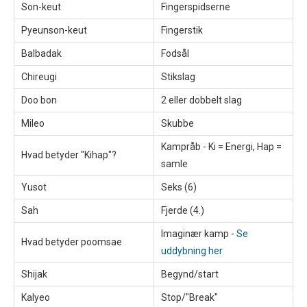
Son-keut
Fingerspidserne
Pyeunson-keut
Fingerstik
Balbadak
Fodsål
Chireugi
Stikslag
Doo bon
2 eller dobbelt slag
Mileo
Skubbe
Kampråb - Ki = Energi, Hap =
Hvad betyder "Kihap"?
samle
Yusot
Seks (6)
Sah
Fjerde (4.)
Imaginær kamp -
Se
Hvad betyder poomsae
uddybning her
Shijak
Begynd/start
Kalyeo
Stop/"Break"