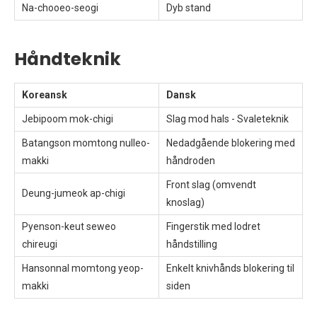
Na-chooeo-seogi
Dyb stand
Håndteknik
Koreansk
Dansk
Jebipoom mok-chigi
Slag mod hals - Svaleteknik
Batangson momtong nulleo-
Nedadgående blokering med
makki
håndroden
Front slag (omvendt
Deung-jumeok ap-chigi
knoslag)
Pyenson-keut seweo
Fingerstik med lodret
chireugi
håndstilling
Hansonnal momtong yeop-
Enkelt knivhånds blokering til
makki
siden