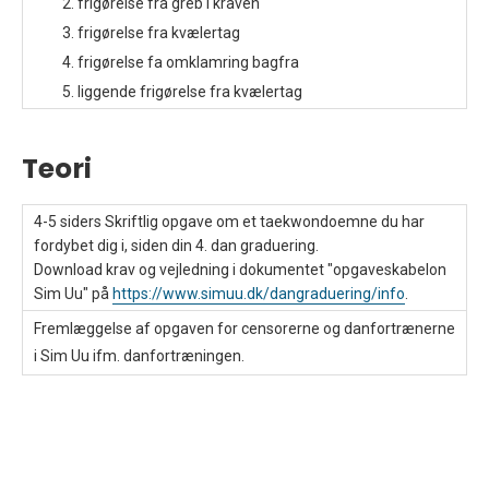
frigørelse fra greb i kraven
frigørelse fra kvælertag
frigørelse fa omklamring bagfra
liggende frigørelse fra kvælertag
Teori
4-5 siders Skriftlig opgave om et taekwondoemne du har
fordybet dig i, siden din 4. dan graduering.
Download krav og vejledning i dokumentet "opgaveskabelon
Sim Uu" på
https://www.simuu.dk/dangraduering/info
.
Fremlæggelse af opgaven for censorerne og danfortrænerne
i Sim Uu ifm. danfortræningen.