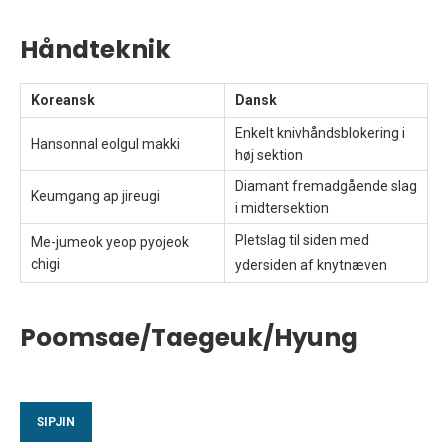
Håndteknik
Koreansk
Dansk
Enkelt knivhåndsblokering i
Hansonnal eolgul makki
høj sektion
Diamant fremadgående slag
Keumgang ap jireugi
i midtersektion
Pletslag til siden med
Me-jumeok yeop pyojeok
chigi
ydersiden af knytnæven
Poomsae/Taegeuk/Hyung
SIPJIN