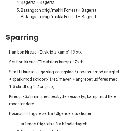
Bagerst – Bagerst
Batangson chigi/makki Forrest – Bagerst
Batangson chigi/makki Forrest – Bagerst
Sparring
Han bon kireugi (Et skridts kamp) 19 stk.
Set bon kireugi (Tre skridts kamp) 17 stk.
Sim Uu kireugi (Lige slag /svingslag / uppercut mod ansigtet
+ spark mod skridtet/låret/maven + angrebet udføres med
1-3 skridt og 1-2 angreb)
Kireugi - 3x3 min. med beskyttelsesudstyr, kamp mod flere
modstandere
Hosinsul – frigørelse fra følgende situationer:
stående frigørelse fra håndledsgreb