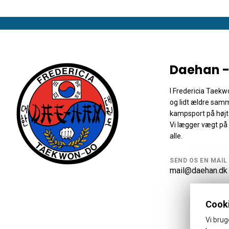
Daehan -
I Fredericia Taekw
og lidt ældre sam
kampsport på højt
Vi lægger vægt på a
alle.
SEND OS EN MAIL
mail@daehan.dk
Cooki
Vi brug