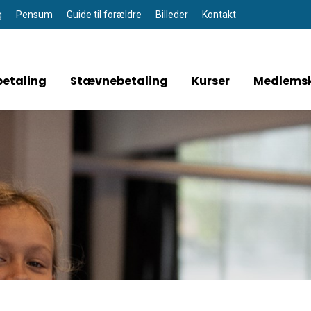
g
Pensum
Guide til forældre
Billeder
Kontakt
etaling
Stævnebetaling
Kurser
Medlems