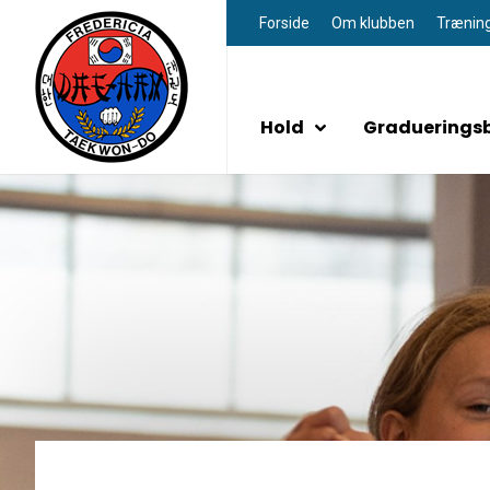
Forside
Om klubben
Trænin
Hold
Gradueringsb